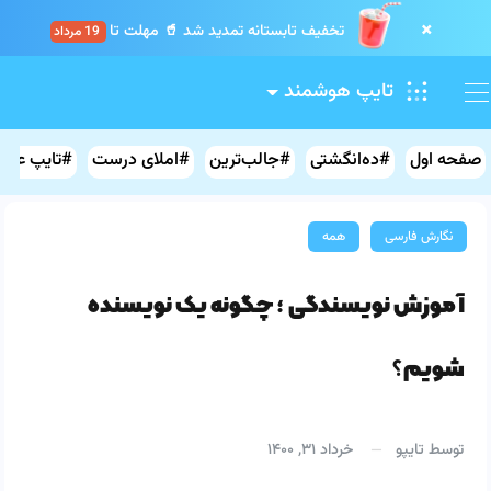
×
تخفیف تابستانه تمدید شد 🥤 مهلت تا
19 مرداد
.
.
.
.
.
.
.
.
.
تایپ هوشمند
صفحه اول
#ده‌انگشتی
#جالب‌ترین
#املای درست
#تایپ علائ
نگارش فارسی
همه
آموزش نویسندگی ؛ چگونه یک نویسنده
شویم؟
توسط
تایپو
خرداد ۳۱, ۱۴۰۰