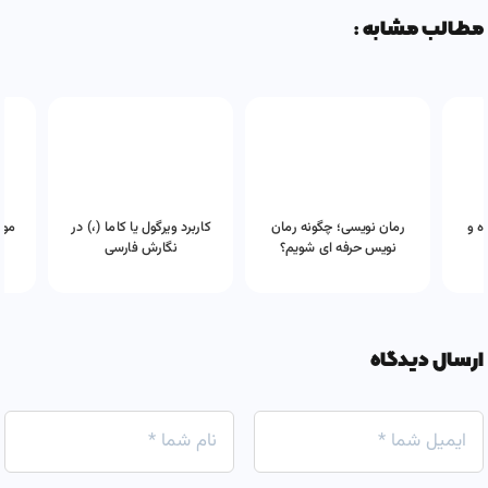
مطالب مشابه :
ه و
رمان نویسی؛ چگونه رمان
کاربرد ویرگول یا کاما (،) در
موا
نویس حرفه ای شویم؟
نگارش فارسی
ارسال دیدگاه