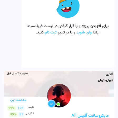
برای افزودن پروژه و یا قرار گرفتن در لیست فریلنسرها
ابتدا
وارد شوید
و یا در تایپو
ثبت نام
کنید.
عضویت:
2 سال قبل
آنلاین
تهران-تهران
مشاهده تایپ
فارسی
99%
122
انگلیسی
99%
81
مایکروسافت آفیس All