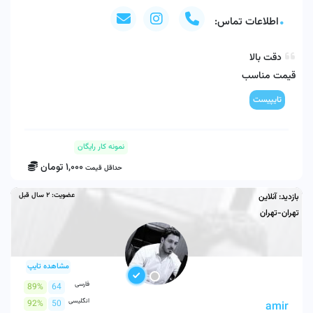
اطلاعات تماس:
قیمت گذاری بر اساس تعداد صفحه
تایپیست
نمونه کار رایگان
1,000
تومان
حداقل قیمت
عضویت:
2 سال قبل
بازدید:
آنلاین
تهران-تهران
مشاهده تایپ
فارسی
89%
64
انگلیسی
92%
50
amir