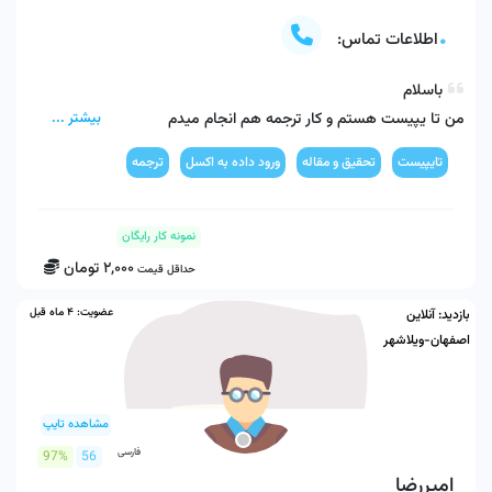
اطلاعات تماس:
بیشتر ...
خیلی خوشحال میشم که بتونم کمکتون کنم 
تایپیست
تحقیق و مقاله
ورود داده به اکسل
ترجمه
نمونه کار رایگان
2,000
تومان
حداقل قیمت
عضویت:
4 ماه قبل
بازدید:
آنلاین
اصفهان-ویلاشهر
مشاهده تایپ
فارسی
97%
56
امیررضا