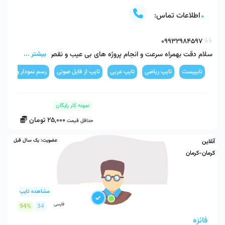
اطلاعات تماس:
سلام دقت بهمراه سرعت و انجام پروژه های بی عیب و نقص هنر و 
بیشتر ...
تایپیست
تایپ ریاضی
تایپ عربی
تایپ از فایل صوتی
رسم نمودار و چارت
واتساپ - بله - روبیکا - ایتا - شاد - آیگپ - جیمیل
نمونه کار رایگان
25,000
تومان
حداقل قیمت
عضویت:
یک سال قبل
آنلاین
کرمان-کرمان
مشاهده تایپ
فارسی
94%
34
فائزه