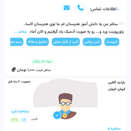
اطلاعات تماس:
سلام من یه دانش آموز هنرستان ام ما توی هنرستان اکسل 
پاورپوینت ورد و... رو به صورت آدمیک یاد گرفتیم و الان آماده خدمت 
بیشتر ...
رسانی هستیم خوشحال میشم بتونم کاری براتون انجام بدم
تایپیست
تایپ ریاضی
تایپ از فایل صوتی
تحقیق و مقاله
رسم نمودار و چا
نمونه کار رایگان
1,000
تومان
حداقل قیمت
عضویت:
3 ماه قبل
بازدید:
آنلاین
کرمان-کرمان
مشاهده تایپ
فارسی
97%
28
سعیده