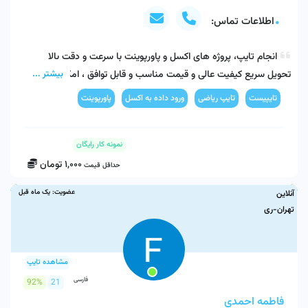
اطلاعات تماس:
بیشتر ...
تحویل سریع کیفیت عالی و قیمت مناسب و قابل توافق ، امکان انجام 
نمونه کار رایگان ( در صورت نیاز ) 
تایپیست
تایپ ریاضی
ورود داده به اکسل
پاورپوینت
نمونه کار رایگان
1,000
تومان
حداقل قیمت
عضویت:
یک ماه قبل
آنلاین
تهران-ری
مشاهده تایپ
فارسی
92%
21
فاطمه احمدی