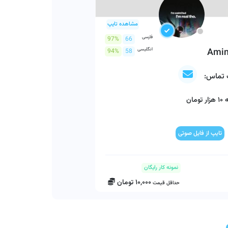
مشاهده تایپ
فارسی
97%
66
Amin
انگلیسی
94%
58
 تماس:
مان
مودار و چارت
تایپ از فایل صوتی
برنامه نویسی
ورود داده به اکسل
پاورپوینت
ترجمه
ویراستاری
نمونه کار رایگان
10,000
تومان
حداقل قیمت