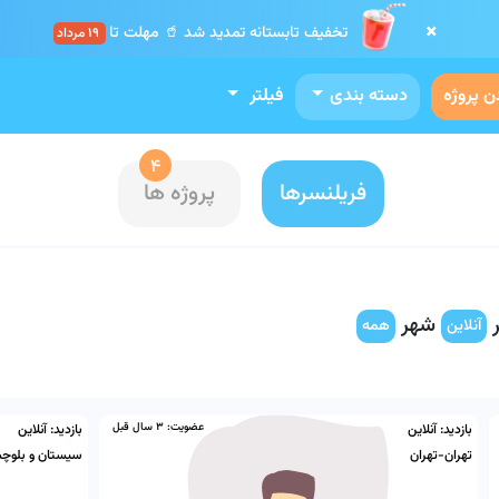
×
تخفیف تابستانه تمدید شد 🥤 مهلت تا
19 مرداد
ن پروژه
دسته بندی
فیلتر
4
فریلنسرها
پروژه ها
شهر
آنلاین
همه
عضویت:
3 سال قبل
بازدید:
آنلاین
بازدید:
آنلاین
تهران-تهران
سیستان و بلوچس