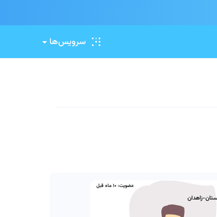
.
.
.
.
.
.
.
.
.
سرویس‌ها
عضویت:
10 ماه قبل
تان-زاهدان