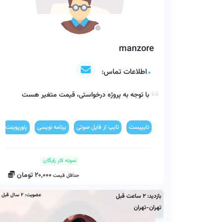
manzore
اطلاعات تماس:
با توجه به پروژه درخواستی، قیمت متغیر هست 
تایپیست
تایپ از فایل صوتی
برنامه نویسی
پاورپوینت
نمونه کار رایگان
20,000
تومان
حداقل قیمت
عضویت:
2 سال قبل
بازدید:
2 ساعت قبل
تهران-تهران