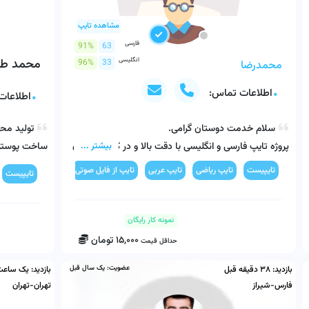
مشاهده تایپ
فارسی
91%
63
انگلیسی
محمد طا
96%
33
محمدرضا
اطلاعات تماس:
اطلاعات
بیشتر ...
پروژه تایپ فارسی و انگلیسی با دقت بالا و در کمترین زمان 
تایپیست
تایپ ریاضی
تایپ عربی
تایپ از فایل صوتی
رسم نمودار و چارت
تایپیست
پیشاپیش ممنونم از اعتمادتون.
نمونه کار رایگان
15,000
تومان
حداقل قیمت
عضویت:
یک سال قبل
بازدید:
38 دقیقه قبل
بازدید:
یک ساعت
فارس-شیراز
تهران-تهران
WERPOINT 
