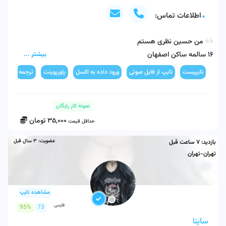
اطلاعات تماس:
بیشتر ...
مسلط به تایپ ده انگشتی فارسی و انگلیسی ، آفیس ، ترجمه مقالات ، 

تایپیست
تایپ از فایل صوتی
ورود داده به اکسل
پاورپوینت
ترجمه
نمونه کار رایگان
35,000
تومان
حداقل قیمت
عضویت:
3 سال قبل
بازدید:
7 ساعت قبل
تهران-تهران
مشاهده تایپ
فارسی
95%
73
ساینا