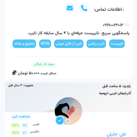
اطلاعات تماس:
پاسخگویی سریع. تایپیست حرفه‌ای با 4 سال سابقه کار تایپ. 
تایپیست
تایپ ریاضی
تایپ از فایل صوتی
SPSS
تحقیق و مقاله
رسم نم
نمونه کار رایگان
50,000
تومان
حداقل قیمت
عضویت:
3 سال قبل
بازدید:
5 ساعت قبل
آذربایجان غربی-ارومیه
مشاهده تایپ
فارسی
92%
50
انگلیسی
92%
41
علی جلیلی