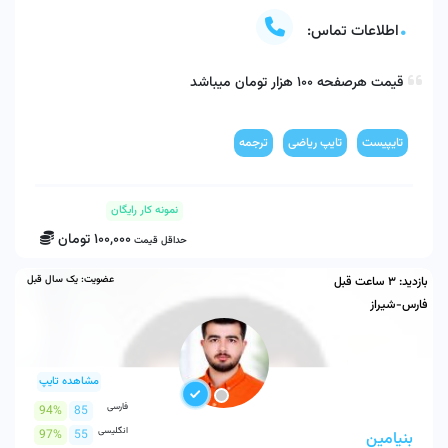
اطلاعات تماس:
قیمت هرصفحه 100 هزار تومان میباشد
تایپیست
تایپ ریاضی
ترجمه
نمونه کار رایگان
100,000
تومان
حداقل قیمت
عضویت:
یک سال قبل
بازدید:
3 ساعت قبل
فارس-شیراز
مشاهده تایپ
فارسی
94%
85
انگلیسی
97%
55
بنیامین