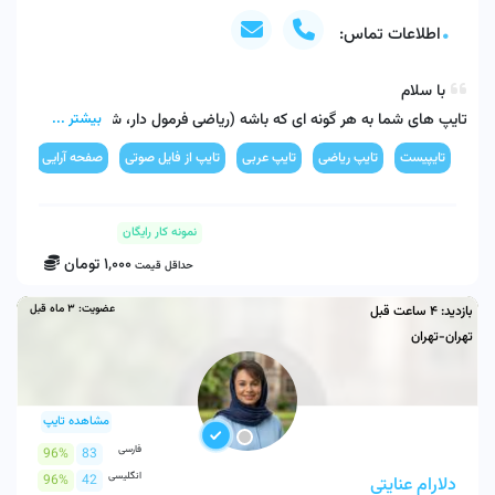
اطلاعات تماس:
تایپ های شما به هر گونه ای که باشه (ریاضی فرمول دار، شیمی با 
بیشتر ...
معادله، جدول، فلوچارت و ...) به اون شکلی که شما بپسندید انجام 
تایپیست
تایپ ریاضی
تایپ عربی
تایپ از فایل صوتی
صفحه آرایی
ورود
آیدی تلگرام: Benjamin06z@
نمونه کار رایگان
1,000
تومان
حداقل قیمت
عضویت:
3 ماه قبل
بازدید:
4 ساعت قبل
تهران-تهران
مشاهده تایپ
فارسی
96%
83
انگلیسی
96%
42
دلارام عنایتی