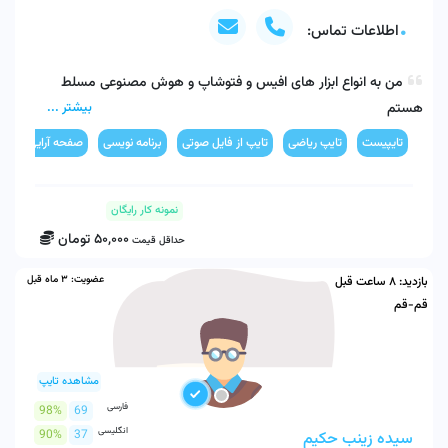
اطلاعات تماس:
من به انواع ابزار های افیس و فتوشاپ و هوش مصنوعی مسلط 
بیشتر ...
تایپیست
تایپ ریاضی
تایپ از فایل صوتی
برنامه نویسی
صفحه آرایی
ور
قیمت توافقی است
نمونه کار رایگان
50,000
تومان
حداقل قیمت
عضویت:
3 ماه قبل
بازدید:
8 ساعت قبل
قم-قم
مشاهده تایپ
فارسی
98%
69
انگلیسی
90%
37
سیده زینب حکیم