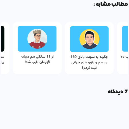
مطالب مشابه :
پ ده
از 11 سالگی هم میشه
سفی
چگونه به سرعت بالای 160
قهرمان تایپ شد!
برا
رسیدم و رکوردهای جهانی
ثبت کردم؟
7 دیدگاه