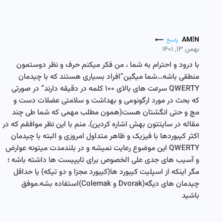
AMIN
پاسخ
بهمن ۱۳, ۱۴۰۱
با درود و احترام به شما ، من فکر میکنم حرف و نظر دوستمون
منطقی باشه…شما میگین”افراد بسیاری هستند که با چیدمان
QWERTY سرعت های بالای ۱۰۰ کلمه در دقیقه دارند” در صورتی
که بحث در مورد ارگونومی و بهداشت و سلامتی عضلات دست و
مچ و حتی انگشتان هست(همون مطلب مهمی که شما طی چند
مقاله در سایتتون بهش اشاره کردین). منم با این نظر موافقم که در
اکثر کیبوردها با فیزیک و ظاهر متداول امروزی و البته با چیدمان
QWERTY این موضوع رعایت نمیشه و در بلندمدت میتونه عوارض
و آسیب های جدی علی الخصوص برای تایپیست ها داشته باشه ؛
مگر اینکه از اسپلیت کیبورد ها(کیبورد مجزا و دو تیکه) یا حداقل
چیدمان های دیگه(Dvorak و Colemak)استفاده بشه.موفق
باشید