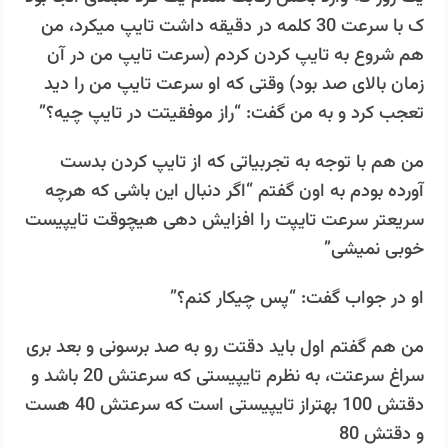
ک با سرعت 30 کلمه در دقیقه داشت تایپ میکرد، من
هم شروع به تایپ کردن کردم (سرعت تایپ من در آن
زمان بالای صد بود) وقتی که او سرعت تایپ من را دید
تعجب کرد و به من گفت: “راز موفقیتت در تایپ چیه؟”
من هم با توجه به تجربیاتی که از تایپ کردن بدست
آورده بودم به اون گفتم “اگر دنبال این باشی که هرچه
سریعتر سرعت تایپت را افزایش دهی هیچوقت تایپیست
خوبی نمیشی”
او در جواب گفت: “پس چیکار کنم؟”
من هم گفتم اول باید دقتت رو به صد برسونی و بعد بری
سراغ سرعتت، به نظرم تایپیستی که سرعتش 20 باشد و
دقتش 100 بهتراز تایپیستی است که سرعتش 40 هست
و دقتش 80