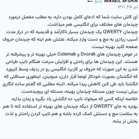
MIKAEIL AFSHIN
پاسخ
تیر ۲۵, ۱۴۰۱
ای کاش سایت شما که ادعای کامل بودن داره، یه مطلب مفصل درمورد
چیدمان های مختلف برای انگلیسی هم میذاشت.
چیدمان QWERTY یک چیدمان بسیار ناکارآمد و قدیمیه که در دراز مدت
آسیب زیادی به مچ و دست وارد میکنه. علتش هم اینه که چیدمان حروف
صفحه کلید بهینه نیست.
در عوض چیدمان های Dvorak و Colemak خیلی بهینه تر و پیشرفته تر
هستند. این چیدمان ها برای راحتی و افزایش سرعت هنگام تایپ طراحی
شدن به این صورت که حروف پر کاربرد انگلیسی رو در ردیف وسط کیبورد
که انگشتان بصورت خودکار اونجا قرار دارن، میچینن. اینطوری مسافتی که
انگشتا باید طی کنن کاهش پیدا میکنه. البته مطلبی که گفتم ساده انگاری
بیش نیست چون مسئله چیدمان بهینه، مسئله ای پیچیده‌ست.
خلاصه اینکه کسی که میخواد تایپ ده انگشتی یاد بگیره و زمان بذاره،
بهتره به جای QWERTY از دیگه چیدمان های بهینه تر استفاده کنه تا هم
به سلامت مچ و دستش کمک کرده باشه و هم تایپ کردن راحتتر و لذت
بخش تر بشه.