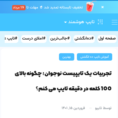
×
تخفیف تابستانه تمدید شد 🥤 مهلت تا
19 مرداد
.
.
.
.
.
.
.
.
.
تایپ هوشمند
صفحه اول
#ده‌انگشتی
#جالب‌ترین
#املای درست
#تایپ علائ
آموزش تایپ ده انگشتی
بهترین
تجربیات یک تایپیست نوجوان؛ چگونه بالای
100 کلمه در دقیقه تایپ می کنم؟
توسط
تایپو
فروردین ۱۵, ۱۴۰۱