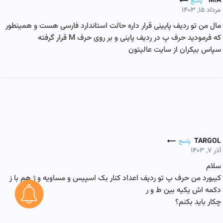
MIA
پاسخ
مرداد ۱۵, ۱۴۰۳
مال من تو ردیف پایینی قرار داره حالت استاندارد فارسی هست و همینطور
که فرمودید حرف پ در ردیف پاینی و بر روی حرف M قرار گرفته
سپاس بیکران از سایت عالیتون
TARGOL
پاسخ
آذر ۷, ۱۴۰۳
سلام
کیبورد من حرف پ تو ردیف اعداد کنار بک اسپیس و مساویه و ژ هم با ز
دکمه اش یکیه بین ط و ر
چکار باید بکنم؟