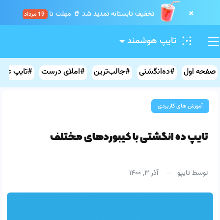
×
تخفیف تابستانه تمدید شد 🥤 مهلت تا
19 مرداد
.
.
.
.
.
.
.
.
.
تایپ هوشمند
صفحه اول
#ده‌انگشتی
#جالب‌ترین
#املای درست
#تایپ علائ
آموزش های کاربردی
تایپ ده انگشتی با کیبوردهای مختلف
توسط
تایپو
آذر ۳, ۱۴۰۰