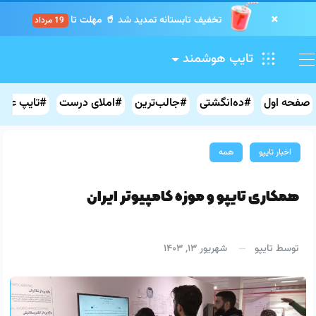
×
تخفیف تابستانه تمدید شد 🥤 مهلت تا
19 مرداد
.
.
.
.
.
.
.
.
.
تایپ هوشمند
صفحه اول
#ده‌انگشتی
#جالب‌ترین
#املای درست
#تایپ علائ
اخبار تایپو
همه
همکاری تایپو و موزه کامپیوتر ایران
توسط
تایپو
شهریور ۱۳, ۱۴۰۳