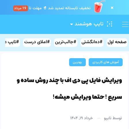
×
تخفیف تابستانه تمدید شد 🥤 مهلت تا
19 مرداد
.
.
.
.
.
.
.
.
.
تایپ هوشمند
صفحه اول
#ده‌انگشتی
#جالب‌ترین
#املای درست
#تایپ علائ
آموزش های کاربردی
بهترین
ویرایش فایل پی دی اف با چند روش ساده و
سریع ! حتما ویرایش میشه!
توسط
تایپو
خرداد ۱۹, ۱۴۰۴