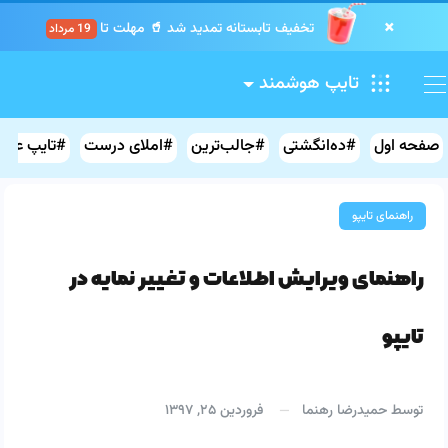
×
تخفیف تابستانه تمدید شد 🥤 مهلت تا
19 مرداد
.
.
.
.
.
.
.
.
.
تایپ هوشمند
صفحه اول
#ده‌انگشتی
#جالب‌ترین
#املای درست
#تایپ علائ
راهنمای تایپو
راهنمای ویرایش اطلاعات و تغییر نمایه در
تایپو
توسط
حمیدرضا رهنما
فروردین ۲۵, ۱۳۹۷